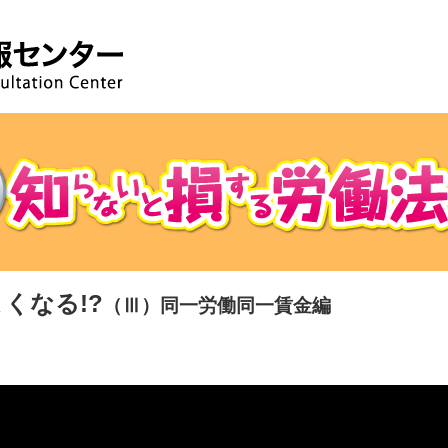
くなる!?
（Ⅲ）同一労働同一賃金編