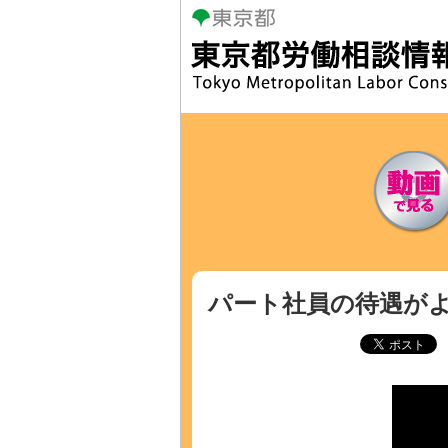
本
文
へ
移
動
パート社員の待遇がよ