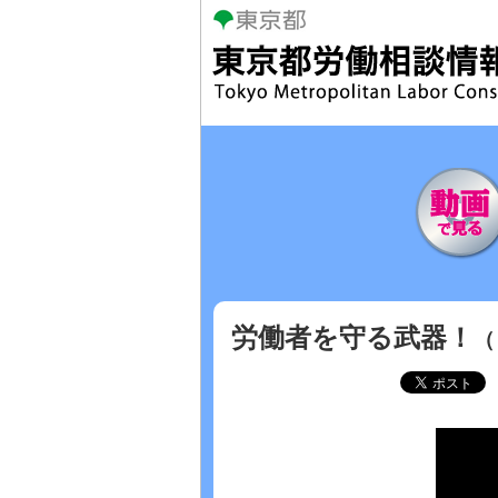
本
文
へ
移
動
労働者を守る武器！
（